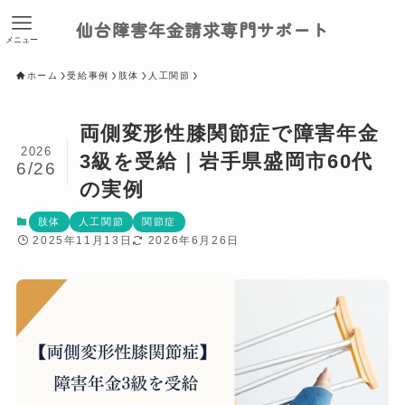
仙台障害年金請求専門サポート
メニュー
ホーム
受給事例
肢体
人工関節
両側変形性膝関節症で障害年金
2026
3級を受給｜岩手県盛岡市60代
6/26
の実例
肢体
人工関節
関節症
2025年11月13日
2026年6月26日