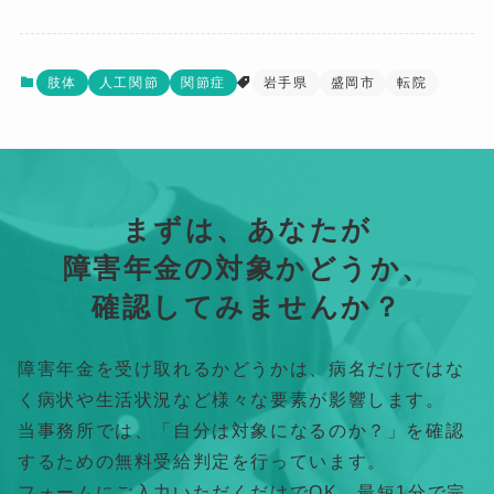
肢体
人工関節
関節症
岩手県
盛岡市
転院
まずは、あなたが
障害年金の対象かどうか、
確認してみませんか？
障害年金を受け取れるかどうかは、病名だけではな
く病状や生活状況など様々な要素が影響します。
当事務所では、「自分は対象になるのか？」を確認
するための無料受給判定を行っています。
フォームにご入力いただくだけでOK、最短1分で完